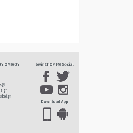
ΤΟΥ ΟΜΙΛΟΥ
bwinΣΠΟΡ FM Social
o.gr
os.gr
skai.gr
Download App