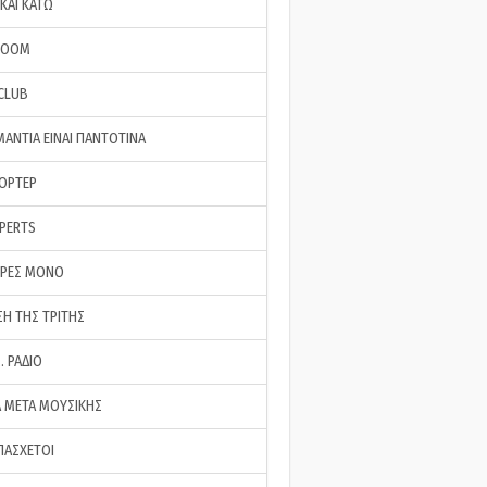
ΚΑΙ ΚΑΤΩ
ROOM
 CLUB
ΜΑΝΤΙΑ ΕΙΝΑΙ ΠΑΝΤΟΤΙΝΑ
ΠΟΡΤΕΡ
XPERTS
ΕΡΕΣ ΜΟΝΟ
ΣΗ ΤΗΣ ΤΡΙΤΗΣ
… ΡΑΔΙΟ
 ΜΕΤΑ ΜΟΥΣΙΚΗΣ
ΠΑΣΧΕΤΟΙ