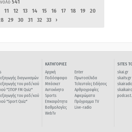
ύνολο
541
11
12
13
14
15
16
17
18
19
20
›
28
29
30
31
32
33
ΚΑΤΗΓΟΡΙΕΣ
SITES 
s
Αρχική
Enter
skai.gr
ιεξαγωγής διαγωνισμών
Ποδόσφαιρο
Πρωτοσέλιδα
skaitv.gr
ιεξαγωγής του ραδ/κού
Μπάσκετ
Τελευταίες Ειδήσεις
skairadi
διού "ΣΠΟΡ FM Quiz"
Αυτοκίνητο
Αρθρογραφίες
skaikair
ιεξαγωγής του ραδ/κού
Sports
Αφιερώματα
podcast.
διού "Sport Quiz"
Επικαιρότητα
Πρόγραμμα TV
Βαθμολογίες
Live-radio
WebTv