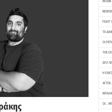
ΜΠΑΜ 
NEWS
FIGHT
ΤΑ ΔΙΑ
ΟΙ ΡΕ
THE E
ΔΥΟ Λ
Η ΕΦΕ
AFTER
ΜΠΑΛΑ
ράκης
ΟΙ… Μ