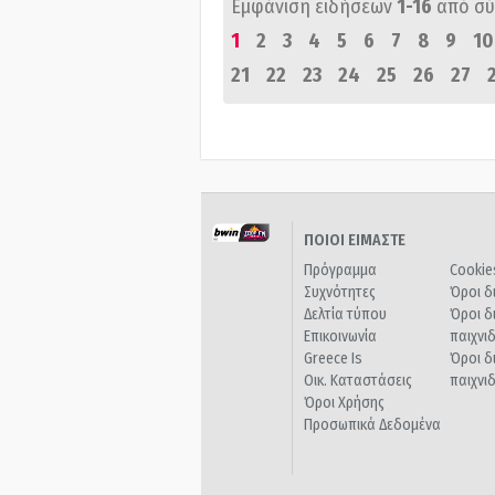
Εμφάνιση ειδήσεων
1-16
από σ
1
2
3
4
5
6
7
8
9
10
21
22
23
24
25
26
27
ΠΟΙΟΙ ΕΙΜΑΣΤΕ
Πρόγραμμα
Cookie
Συχνότητες
Όροι δ
Δελτία τύπου
Όροι δ
Επικοινωνία
παιχνι
Greece Is
Όροι δ
Οικ. Καταστάσεις
παιχνι
Όροι Χρήσης
Προσωπικά Δεδομένα