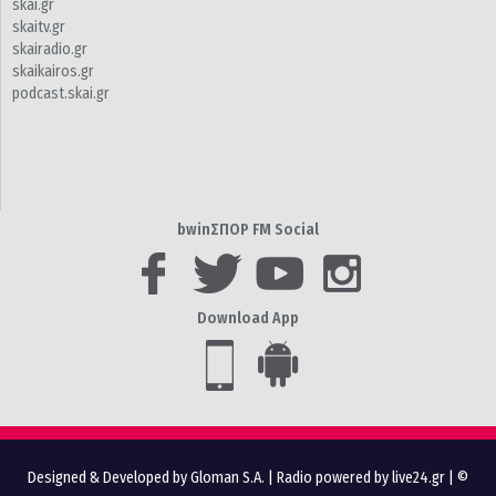
skai.gr
skaitv.gr
skairadio.gr
skaikairos.gr
podcast.skai.gr
bwinΣΠΟΡ FM Social
Download App
Designed & Developed by Gloman S.A.
|
Radio powered by live24.gr
| ©