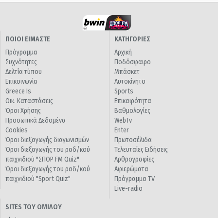
ΠΟΙΟΙ ΕΙΜΑΣΤΕ
ΚΑΤΗΓΟΡΙΕΣ
Πρόγραμμα
Αρχική
Συχνότητες
Ποδόσφαιρο
Δελτία τύπου
Μπάσκετ
Επικοινωνία
Αυτοκίνητο
Greece Is
Sports
Οικ. Καταστάσεις
Επικαιρότητα
Όροι Χρήσης
Βαθμολογίες
Προσωπικά Δεδομένα
WebTv
Cookies
Enter
Όροι διεξαγωγής διαγωνισμών
Πρωτοσέλιδα
Όροι διεξαγωγής του ραδ/κού
Τελευταίες Ειδήσεις
παιχνιδιού "ΣΠΟΡ FM Quiz"
Αρθρογραφίες
Όροι διεξαγωγής του ραδ/κού
Αφιερώματα
παιχνιδιού "Sport Quiz"
Πρόγραμμα TV
Live-radio
SITES ΤΟΥ ΟΜΙΛΟΥ