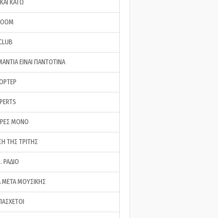
ΚΑΙ ΚΑΤΩ
ROOM
 CLUB
ΜΑΝΤΙΑ ΕΙΝΑΙ ΠΑΝΤΟΤΙΝΑ
ΠΟΡΤΕΡ
XPERTS
ΕΡΕΣ ΜΟΝΟ
ΣΗ ΤΗΣ ΤΡΙΤΗΣ
… ΡΑΔΙΟ
 ΜΕΤΑ ΜΟΥΣΙΚΗΣ
ΠΑΣΧΕΤΟΙ