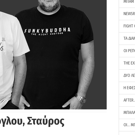
ΜΠΑΜ 
NEWS
FIGHT
ΤΑ ΔΙΑ
ΟΙ ΡΕ
THE E
ΔΥΟ Λ
Η ΕΦΕ
AFTER
ΜΠΑΛΑ
γλου, Σταύρος
ΟΙ… Μ