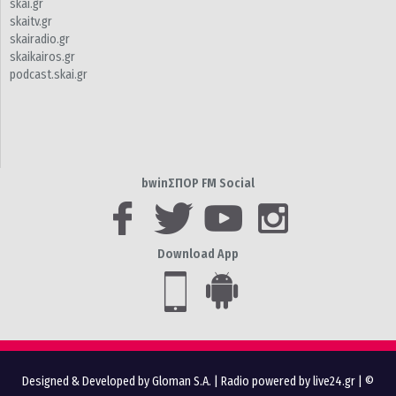
skai.gr
skaitv.gr
skairadio.gr
skaikairos.gr
podcast.skai.gr
bwinΣΠΟΡ FM Social
Download App
Designed & Developed by Gloman S.A.
|
Radio powered by live24.gr
| ©