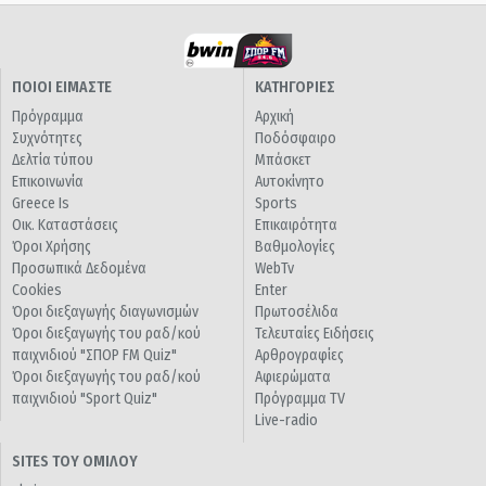
ΠΟΙΟΙ ΕΙΜΑΣΤΕ
ΚΑΤΗΓΟΡΙΕΣ
Πρόγραμμα
Αρχική
Συχνότητες
Ποδόσφαιρο
Δελτία τύπου
Μπάσκετ
Επικοινωνία
Αυτοκίνητο
Greece Is
Sports
Οικ. Καταστάσεις
Επικαιρότητα
Όροι Χρήσης
Βαθμολογίες
Προσωπικά Δεδομένα
WebTv
Cookies
Enter
Όροι διεξαγωγής διαγωνισμών
Πρωτοσέλιδα
Όροι διεξαγωγής του ραδ/κού
Τελευταίες Ειδήσεις
παιχνιδιού "ΣΠΟΡ FM Quiz"
Αρθρογραφίες
Όροι διεξαγωγής του ραδ/κού
Αφιερώματα
παιχνιδιού "Sport Quiz"
Πρόγραμμα TV
Live-radio
SITES ΤΟΥ ΟΜΙΛΟΥ