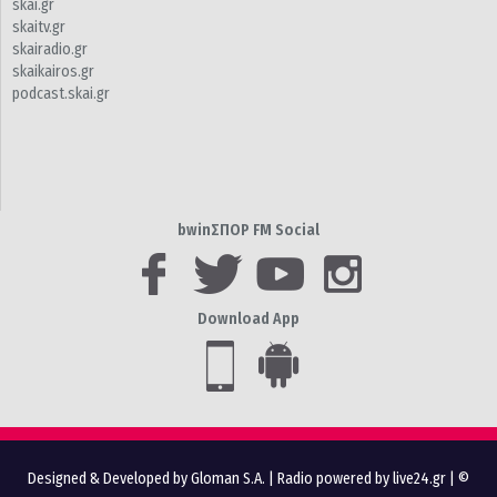
skai.gr
skaitv.gr
skairadio.gr
skaikairos.gr
podcast.skai.gr
bwinΣΠΟΡ FM Social
Download App
Designed & Developed by Gloman S.A.
|
Radio powered by live24.gr
| ©