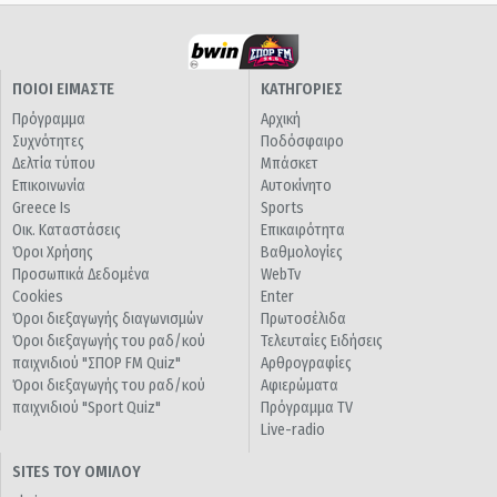
ΠΟΙΟΙ ΕΙΜΑΣΤΕ
ΚΑΤΗΓΟΡΙΕΣ
Πρόγραμμα
Αρχική
Συχνότητες
Ποδόσφαιρο
Δελτία τύπου
Μπάσκετ
Επικοινωνία
Αυτοκίνητο
Greece Is
Sports
Οικ. Καταστάσεις
Επικαιρότητα
Όροι Χρήσης
Βαθμολογίες
Προσωπικά Δεδομένα
WebTv
Cookies
Enter
Όροι διεξαγωγής διαγωνισμών
Πρωτοσέλιδα
Όροι διεξαγωγής του ραδ/κού
Τελευταίες Ειδήσεις
παιχνιδιού "ΣΠΟΡ FM Quiz"
Αρθρογραφίες
Όροι διεξαγωγής του ραδ/κού
Αφιερώματα
παιχνιδιού "Sport Quiz"
Πρόγραμμα TV
Live-radio
SITES ΤΟΥ ΟΜΙΛΟΥ