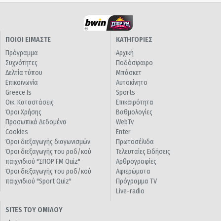
ΠΟΙΟΙ ΕΙΜΑΣΤΕ
ΚΑΤΗΓΟΡΙΕΣ
Πρόγραμμα
Αρχική
Συχνότητες
Ποδόσφαιρο
Δελτία τύπου
Μπάσκετ
Επικοινωνία
Αυτοκίνητο
Greece Is
Sports
Οικ. Καταστάσεις
Επικαιρότητα
Όροι Χρήσης
Βαθμολογίες
Προσωπικά Δεδομένα
WebTv
Cookies
Enter
Όροι διεξαγωγής διαγωνισμών
Πρωτοσέλιδα
Όροι διεξαγωγής του ραδ/κού
Τελευταίες Ειδήσεις
παιχνιδιού "ΣΠΟΡ FM Quiz"
Αρθρογραφίες
Όροι διεξαγωγής του ραδ/κού
Αφιερώματα
παιχνιδιού "Sport Quiz"
Πρόγραμμα TV
Live-radio
SITES ΤΟΥ ΟΜΙΛΟΥ