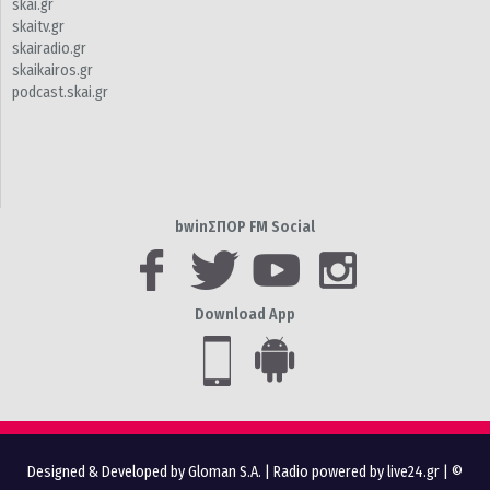
skai.gr
skaitv.gr
skairadio.gr
skaikairos.gr
podcast.skai.gr
bwinΣΠΟΡ FM Social
Download App
Designed & Developed by Gloman S.A.
|
Radio powered by live24.gr
| ©