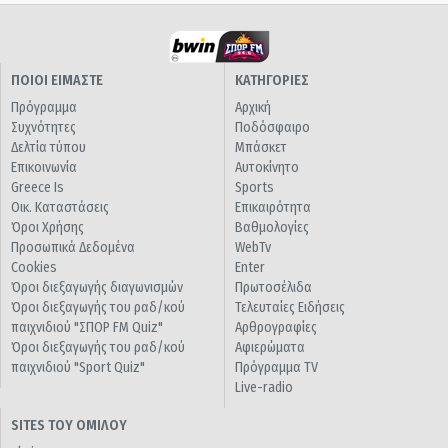
ΠΟΙΟΙ ΕΙΜΑΣΤΕ
ΚΑΤΗΓΟΡΙΕΣ
Πρόγραμμα
Αρχική
Συχνότητες
Ποδόσφαιρο
Δελτία τύπου
Μπάσκετ
Επικοινωνία
Αυτοκίνητο
Greece Is
Sports
Οικ. Καταστάσεις
Επικαιρότητα
Όροι Χρήσης
Βαθμολογίες
Προσωπικά Δεδομένα
WebTv
Cookies
Enter
Όροι διεξαγωγής διαγωνισμών
Πρωτοσέλιδα
Όροι διεξαγωγής του ραδ/κού
Τελευταίες Ειδήσεις
παιχνιδιού "ΣΠΟΡ FM Quiz"
Αρθρογραφίες
Όροι διεξαγωγής του ραδ/κού
Αφιερώματα
παιχνιδιού "Sport Quiz"
Πρόγραμμα TV
Live-radio
SITES ΤΟΥ ΟΜΙΛΟΥ