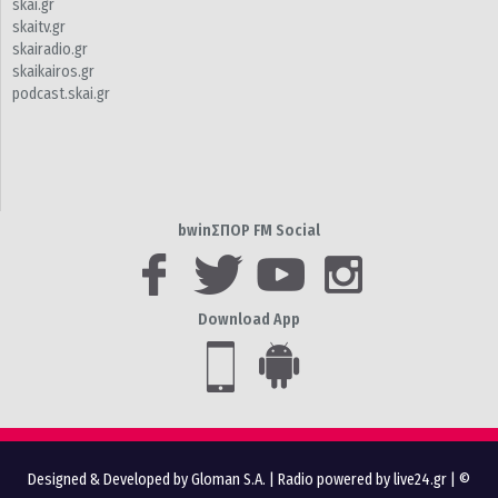
skai.gr
skaitv.gr
skairadio.gr
skaikairos.gr
podcast.skai.gr
bwinΣΠΟΡ FM Social
Download App
Designed & Developed by Gloman S.A.
|
Radio powered by live24.gr
| ©