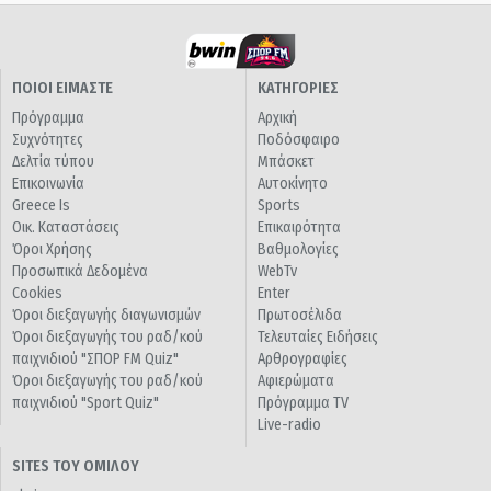
ΠΟΙΟΙ ΕΙΜΑΣΤΕ
ΚΑΤΗΓΟΡΙΕΣ
Πρόγραμμα
Αρχική
Συχνότητες
Ποδόσφαιρο
Δελτία τύπου
Μπάσκετ
Επικοινωνία
Αυτοκίνητο
Greece Is
Sports
Οικ. Καταστάσεις
Επικαιρότητα
Όροι Χρήσης
Βαθμολογίες
Προσωπικά Δεδομένα
WebTv
Cookies
Enter
Όροι διεξαγωγής διαγωνισμών
Πρωτοσέλιδα
Όροι διεξαγωγής του ραδ/κού
Τελευταίες Ειδήσεις
παιχνιδιού "ΣΠΟΡ FM Quiz"
Αρθρογραφίες
Όροι διεξαγωγής του ραδ/κού
Αφιερώματα
παιχνιδιού "Sport Quiz"
Πρόγραμμα TV
Live-radio
SITES ΤΟΥ ΟΜΙΛΟΥ