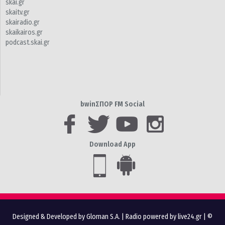
skai.gr
skaitv.gr
skairadio.gr
skaikairos.gr
podcast.skai.gr
bwinΣΠΟΡ FM Social
Download App
Designed & Developed by Gloman S.A.
|
Radio powered by live24.gr
| ©