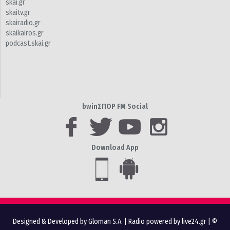
skai.gr
skaitv.gr
skairadio.gr
skaikairos.gr
podcast.skai.gr
bwinΣΠΟΡ FM Social
Download App
Designed & Developed by Gloman S.A.
|
Radio powered by live24.gr
| ©