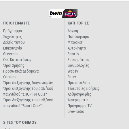
ΠΟΙΟΙ ΕΙΜΑΣΤΕ
ΚΑΤΗΓΟΡΙΕΣ
Πρόγραμμα
Αρχική
Συχνότητες
Ποδόσφαιρο
Δελτία τύπου
Μπάσκετ
Επικοινωνία
Αυτοκίνητο
Greece Is
Sports
Οικ. Καταστάσεις
Επικαιρότητα
Όροι Χρήσης
Βαθμολογίες
Προσωπικά Δεδομένα
WebTv
Cookies
Enter
Όροι διεξαγωγής διαγωνισμών
Πρωτοσέλιδα
Όροι διεξαγωγής του ραδ/κού
Τελευταίες Ειδήσεις
παιχνιδιού "ΣΠΟΡ FM Quiz"
Αρθρογραφίες
Όροι διεξαγωγής του ραδ/κού
Αφιερώματα
παιχνιδιού "Sport Quiz"
Πρόγραμμα TV
Live-radio
SITES ΤΟΥ ΟΜΙΛΟΥ