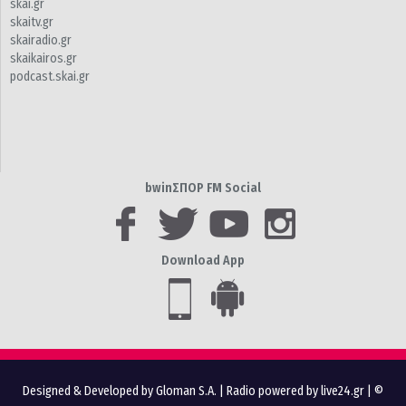
skai.gr
skaitv.gr
skairadio.gr
skaikairos.gr
podcast.skai.gr
bwinΣΠΟΡ FM Social
Download App
Designed & Developed by Gloman S.A.
|
Radio powered by live24.gr
| ©