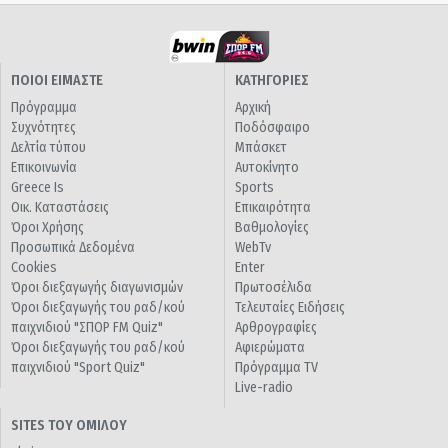
ΠΟΙΟΙ ΕΙΜΑΣΤΕ
ΚΑΤΗΓΟΡΙΕΣ
Πρόγραμμα
Αρχική
Συχνότητες
Ποδόσφαιρο
Δελτία τύπου
Μπάσκετ
Επικοινωνία
Αυτοκίνητο
Greece Is
Sports
Οικ. Καταστάσεις
Επικαιρότητα
Όροι Χρήσης
Βαθμολογίες
Προσωπικά Δεδομένα
WebTv
Cookies
Enter
Όροι διεξαγωγής διαγωνισμών
Πρωτοσέλιδα
Όροι διεξαγωγής του ραδ/κού
Τελευταίες Ειδήσεις
παιχνιδιού "ΣΠΟΡ FM Quiz"
Αρθρογραφίες
Όροι διεξαγωγής του ραδ/κού
Αφιερώματα
παιχνιδιού "Sport Quiz"
Πρόγραμμα TV
Live-radio
SITES ΤΟΥ ΟΜΙΛΟΥ