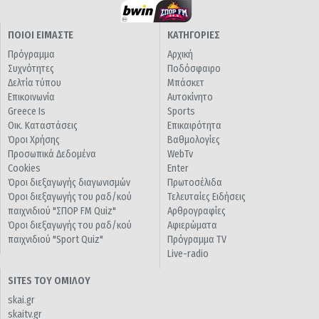
ΠΟΙΟΙ ΕΙΜΑΣΤΕ
ΚΑΤΗΓΟΡΙΕΣ
Πρόγραμμα
Αρχική
Συχνότητες
Ποδόσφαιρο
Δελτία τύπου
Μπάσκετ
Επικοινωνία
Αυτοκίνητο
Greece Is
Sports
Οικ. Καταστάσεις
Επικαιρότητα
Όροι Χρήσης
Βαθμολογίες
Προσωπικά Δεδομένα
WebTv
Cookies
Enter
Όροι διεξαγωγής διαγωνισμών
Πρωτοσέλιδα
Όροι διεξαγωγής του ραδ/κού
Τελευταίες Ειδήσεις
παιχνιδιού "ΣΠΟΡ FM Quiz"
Αρθρογραφίες
Όροι διεξαγωγής του ραδ/κού
Αφιερώματα
παιχνιδιού "Sport Quiz"
Πρόγραμμα TV
Live-radio
SITES ΤΟΥ ΟΜΙΛΟΥ
skai.gr
skaitv.gr