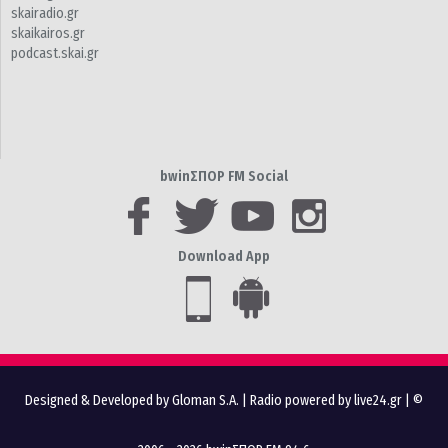
skairadio.gr
skaikairos.gr
podcast.skai.gr
bwinΣΠΟΡ FM Social
Download App
Designed & Developed by Gloman S.A.
|
Radio powered by live24.gr
| ©