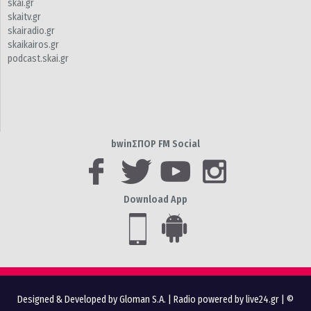
skai.gr
skaitv.gr
skairadio.gr
skaikairos.gr
podcast.skai.gr
bwinΣΠΟΡ FM Social
Download App
Designed & Developed by Gloman S.A.
|
Radio powered by live24.gr
| ©