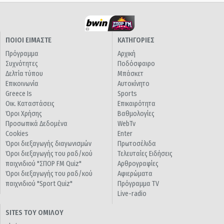
ΠΟΙΟΙ ΕΙΜΑΣΤΕ
ΚΑΤΗΓΟΡΙΕΣ
Πρόγραμμα
Αρχική
Συχνότητες
Ποδόσφαιρο
Δελτία τύπου
Μπάσκετ
Επικοινωνία
Αυτοκίνητο
Greece Is
Sports
Οικ. Καταστάσεις
Επικαιρότητα
Όροι Χρήσης
Βαθμολογίες
Προσωπικά Δεδομένα
WebTv
Cookies
Enter
Όροι διεξαγωγής διαγωνισμών
Πρωτοσέλιδα
Όροι διεξαγωγής του ραδ/κού
Τελευταίες Ειδήσεις
παιχνιδιού "ΣΠΟΡ FM Quiz"
Αρθρογραφίες
Όροι διεξαγωγής του ραδ/κού
Αφιερώματα
παιχνιδιού "Sport Quiz"
Πρόγραμμα TV
Live-radio
SITES ΤΟΥ ΟΜΙΛΟΥ