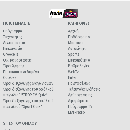
ΠΟΙΟΙ ΕΙΜΑΣΤΕ
ΚΑΤΗΓΟΡΙΕΣ
Πρόγραμμα
Αρχική
Συχνότητες
Ποδόσφαιρο
Δελτία τύπου
Μπάσκετ
Επικοινωνία
Αυτοκίνητο
Greece Is
Sports
Οικ. Καταστάσεις
Επικαιρότητα
Όροι Χρήσης
Βαθμολογίες
Προσωπικά Δεδομένα
WebTv
Cookies
Enter
Όροι διεξαγωγής διαγωνισμών
Πρωτοσέλιδα
Όροι διεξαγωγής του ραδ/κού
Τελευταίες Ειδήσεις
παιχνιδιού "ΣΠΟΡ FM Quiz"
Αρθρογραφίες
Όροι διεξαγωγής του ραδ/κού
Αφιερώματα
παιχνιδιού "Sport Quiz"
Πρόγραμμα TV
Live-radio
SITES ΤΟΥ ΟΜΙΛΟΥ