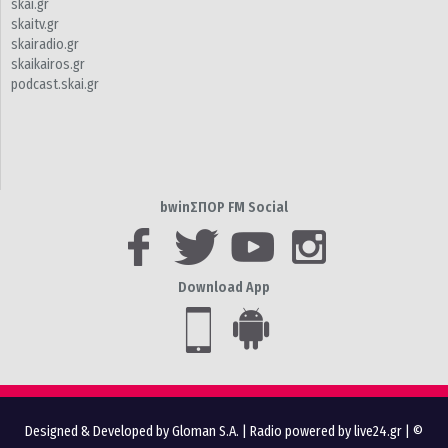
skai.gr
skaitv.gr
skairadio.gr
skaikairos.gr
podcast.skai.gr
bwinΣΠΟΡ FM Social
Download App
Designed & Developed by Gloman S.A.
|
Radio powered by live24.gr
| ©