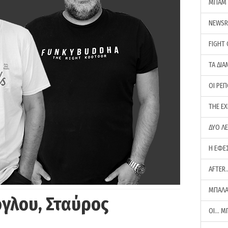
ΜΠΑΜ 
NEWS
FIGHT
ΤΑ ΔΙΑ
ΟΙ ΡΕ
THE E
ΔΥΟ Λ
Η ΕΦΕ
AFTER
ΜΠΑΛΑ
γλου, Σταύρος
ΟΙ… Μ