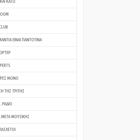
ΚΑΙ ΚΑΤΩ
ROOM
 CLUB
ΜΑΝΤΙΑ ΕΙΝΑΙ ΠΑΝΤΟΤΙΝΑ
ΠΟΡΤΕΡ
XPERTS
ΕΡΕΣ ΜΟΝΟ
ΣΗ ΤΗΣ ΤΡΙΤΗΣ
… ΡΑΔΙΟ
 ΜΕΤΑ ΜΟΥΣΙΚΗΣ
ΠΑΣΧΕΤΟΙ