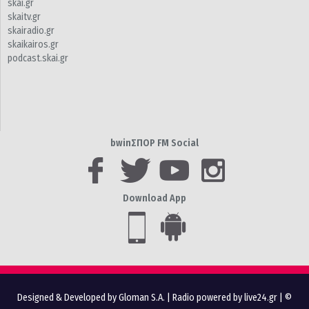
skai.gr
skaitv.gr
skairadio.gr
skaikairos.gr
podcast.skai.gr
bwinΣΠΟΡ FM Social
Download App
Designed & Developed by Gloman S.A.
|
Radio powered by live24.gr
| ©