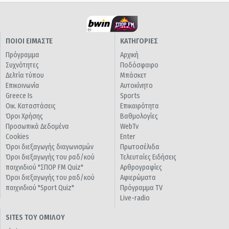
ΠΟΙΟΙ ΕΙΜΑΣΤΕ
ΚΑΤΗΓΟΡΙΕΣ
Πρόγραμμα
Αρχική
Συχνότητες
Ποδόσφαιρο
Δελτία τύπου
Μπάσκετ
Επικοινωνία
Αυτοκίνητο
Greece Is
Sports
Οικ. Καταστάσεις
Επικαιρότητα
Όροι Χρήσης
Βαθμολογίες
Προσωπικά Δεδομένα
WebTv
Cookies
Enter
Όροι διεξαγωγής διαγωνισμών
Πρωτοσέλιδα
Όροι διεξαγωγής του ραδ/κού
Τελευταίες Ειδήσεις
παιχνιδιού "ΣΠΟΡ FM Quiz"
Αρθρογραφίες
Όροι διεξαγωγής του ραδ/κού
Αφιερώματα
παιχνιδιού "Sport Quiz"
Πρόγραμμα TV
Live-radio
SITES ΤΟΥ ΟΜΙΛΟΥ