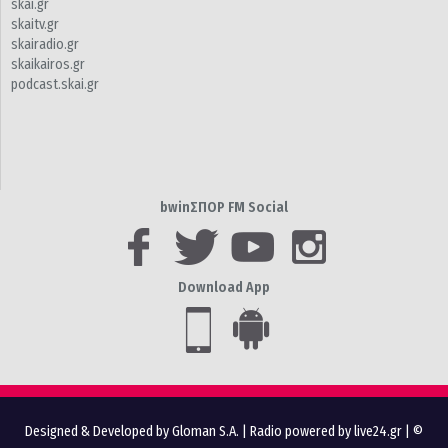
skai.gr
skaitv.gr
skairadio.gr
skaikairos.gr
podcast.skai.gr
bwinΣΠΟΡ FM Social
Download App
Designed & Developed by Gloman S.A.
|
Radio powered by live24.gr
| ©