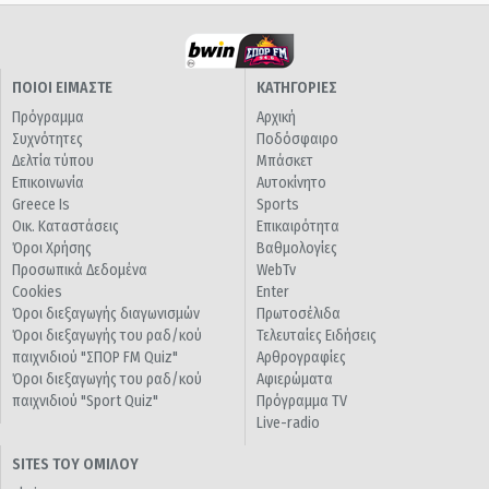
ΠΟΙΟΙ ΕΙΜΑΣΤΕ
ΚΑΤΗΓΟΡΙΕΣ
Πρόγραμμα
Αρχική
Συχνότητες
Ποδόσφαιρο
Δελτία τύπου
Μπάσκετ
Επικοινωνία
Αυτοκίνητο
Greece Is
Sports
Οικ. Καταστάσεις
Επικαιρότητα
Όροι Χρήσης
Βαθμολογίες
Προσωπικά Δεδομένα
WebTv
Cookies
Enter
Όροι διεξαγωγής διαγωνισμών
Πρωτοσέλιδα
Όροι διεξαγωγής του ραδ/κού
Τελευταίες Ειδήσεις
παιχνιδιού "ΣΠΟΡ FM Quiz"
Αρθρογραφίες
Όροι διεξαγωγής του ραδ/κού
Αφιερώματα
παιχνιδιού "Sport Quiz"
Πρόγραμμα TV
Live-radio
SITES ΤΟΥ ΟΜΙΛΟΥ