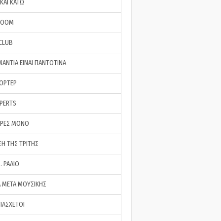
ΚΑΙ ΚΑΤΩ
ROOM
 CLUB
ΜΑΝΤΙΑ ΕΙΝΑΙ ΠΑΝΤΟΤΙΝΑ
ΠΟΡΤΕΡ
XPERTS
ΕΡΕΣ ΜΟΝΟ
ΣΗ ΤΗΣ ΤΡΙΤΗΣ
… ΡΑΔΙΟ
 ΜΕΤΑ ΜΟΥΣΙΚΗΣ
ΠΑΣΧΕΤΟΙ