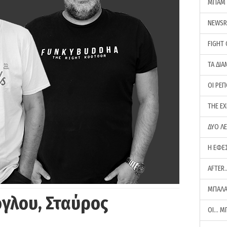
ΜΠΑΜ 
NEWS
FIGHT
ΤΑ ΔΙΑ
ΟΙ ΡΕ
THE E
ΔΥΟ Λ
Η ΕΦΕ
AFTER
ΜΠΑΛΑ
γλου, Σταύρος
ΟΙ… Μ