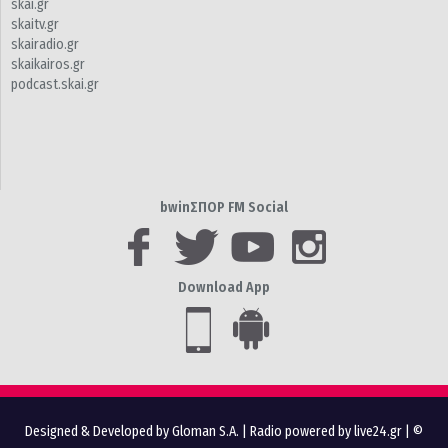
skai.gr
skaitv.gr
skairadio.gr
skaikairos.gr
podcast.skai.gr
bwinΣΠΟΡ FM Social
Download App
Designed & Developed by Gloman S.A.
|
Radio powered by live24.gr
| ©