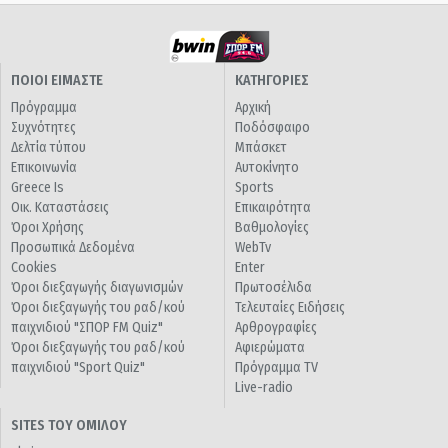
ΠΟΙΟΙ ΕΙΜΑΣΤΕ
ΚΑΤΗΓΟΡΙΕΣ
Πρόγραμμα
Αρχική
Συχνότητες
Ποδόσφαιρο
Δελτία τύπου
Μπάσκετ
Επικοινωνία
Αυτοκίνητο
Greece Is
Sports
Οικ. Καταστάσεις
Επικαιρότητα
Όροι Χρήσης
Βαθμολογίες
Προσωπικά Δεδομένα
WebTv
Cookies
Enter
Όροι διεξαγωγής διαγωνισμών
Πρωτοσέλιδα
Όροι διεξαγωγής του ραδ/κού
Τελευταίες Ειδήσεις
παιχνιδιού "ΣΠΟΡ FM Quiz"
Αρθρογραφίες
Όροι διεξαγωγής του ραδ/κού
Αφιερώματα
παιχνιδιού "Sport Quiz"
Πρόγραμμα TV
Live-radio
SITES ΤΟΥ ΟΜΙΛΟΥ