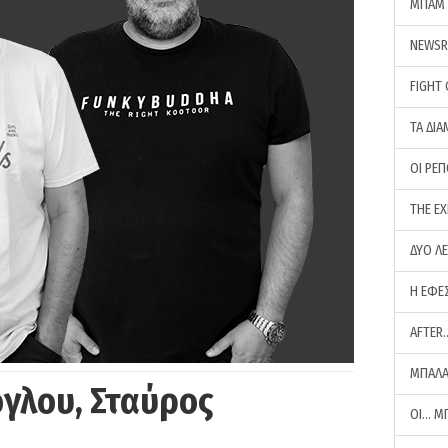
ΜΠΑΜ 
NEWS
FIGHT
ΤΑ ΔΙΑ
ΟΙ ΡΕ
THE E
ΔΥΟ Λ
Η ΕΦΕ
AFTER
ΜΠΑΛΑ
γλου, Σταύρος
ΟΙ… Μ