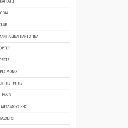
ΚΑΙ ΚΑΤΩ
ROOM
 CLUB
ΜΑΝΤΙΑ ΕΙΝΑΙ ΠΑΝΤΟΤΙΝΑ
ΠΟΡΤΕΡ
XPERTS
ΕΡΕΣ ΜΟΝΟ
ΣΗ ΤΗΣ ΤΡΙΤΗΣ
… ΡΑΔΙΟ
 ΜΕΤΑ ΜΟΥΣΙΚΗΣ
ΠΑΣΧΕΤΟΙ