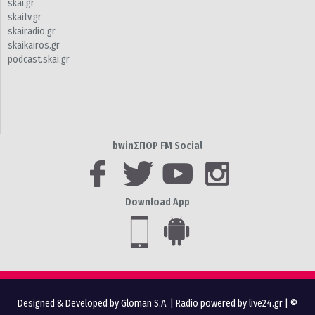
skai.gr
skaitv.gr
skairadio.gr
skaikairos.gr
podcast.skai.gr
bwinΣΠΟΡ FM Social
Download App
Designed & Developed by Gloman S.A.
|
Radio powered by live24.gr
| ©