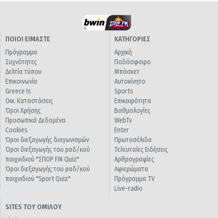
ΠΟΙΟΙ ΕΙΜΑΣΤΕ
ΚΑΤΗΓΟΡΙΕΣ
Πρόγραμμα
Αρχική
Συχνότητες
Ποδόσφαιρο
Δελτία τύπου
Μπάσκετ
Επικοινωνία
Αυτοκίνητο
Greece Is
Sports
Οικ. Καταστάσεις
Επικαιρότητα
Όροι Χρήσης
Βαθμολογίες
Προσωπικά Δεδομένα
WebTv
Cookies
Enter
Όροι διεξαγωγής διαγωνισμών
Πρωτοσέλιδα
Όροι διεξαγωγής του ραδ/κού
Τελευταίες Ειδήσεις
παιχνιδιού "ΣΠΟΡ FM Quiz"
Αρθρογραφίες
Όροι διεξαγωγής του ραδ/κού
Αφιερώματα
παιχνιδιού "Sport Quiz"
Πρόγραμμα TV
Live-radio
SITES ΤΟΥ ΟΜΙΛΟΥ