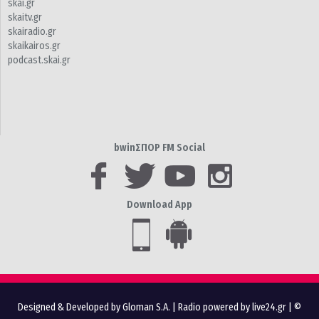
skai.gr
skaitv.gr
skairadio.gr
skaikairos.gr
podcast.skai.gr
bwinΣΠΟΡ FM Social
Download App
Designed & Developed by Gloman S.A.
|
Radio powered by live24.gr
| ©