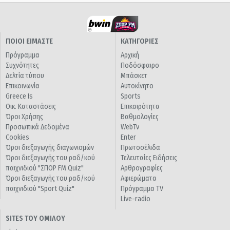
ΠΟΙΟΙ ΕΙΜΑΣΤΕ
ΚΑΤΗΓΟΡΙΕΣ
Πρόγραμμα
Αρχική
Συχνότητες
Ποδόσφαιρο
Δελτία τύπου
Μπάσκετ
Επικοινωνία
Αυτοκίνητο
Greece Is
Sports
Οικ. Καταστάσεις
Επικαιρότητα
Όροι Χρήσης
Βαθμολογίες
Προσωπικά Δεδομένα
WebTv
Cookies
Enter
Όροι διεξαγωγής διαγωνισμών
Πρωτοσέλιδα
Όροι διεξαγωγής του ραδ/κού
Τελευταίες Ειδήσεις
παιχνιδιού "ΣΠΟΡ FM Quiz"
Αρθρογραφίες
Όροι διεξαγωγής του ραδ/κού
Αφιερώματα
παιχνιδιού "Sport Quiz"
Πρόγραμμα TV
Live-radio
SITES ΤΟΥ ΟΜΙΛΟΥ