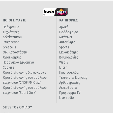
ΠΟΙΟΙ ΕΙΜΑΣΤΕ
ΚΑΤΗΓΟΡΙΕΣ
Πρόγραμμα
Αρχική
Συχνότητες
Ποδόσφαιρο
Δελτία τύπου
Μπάσκετ
Επικοινωνία
Αυτοκίνητο
Greece Is
Sports
Οικ. Καταστάσεις
Επικαιρότητα
Όροι Χρήσης
Βαθμολογίες
Προσωπικά Δεδομένα
WebTv
Cookies
Enter
Όροι διεξαγωγής διαγωνισμών
Πρωτοσέλιδα
Όροι διεξαγωγής του ραδ/κού
Τελευταίες Ειδήσεις
παιχνιδιού "ΣΠΟΡ FM Quiz"
Αρθρογραφίες
Όροι διεξαγωγής του ραδ/κού
Αφιερώματα
παιχνιδιού "Sport Quiz"
Πρόγραμμα TV
Live-radio
SITES ΤΟΥ ΟΜΙΛΟΥ