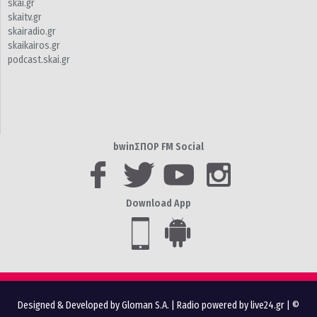
skai.gr
skaitv.gr
skairadio.gr
skaikairos.gr
podcast.skai.gr
bwinΣΠΟΡ FM Social
Download App
Designed & Developed by Gloman S.A.
|
Radio powered by live24.gr
| ©