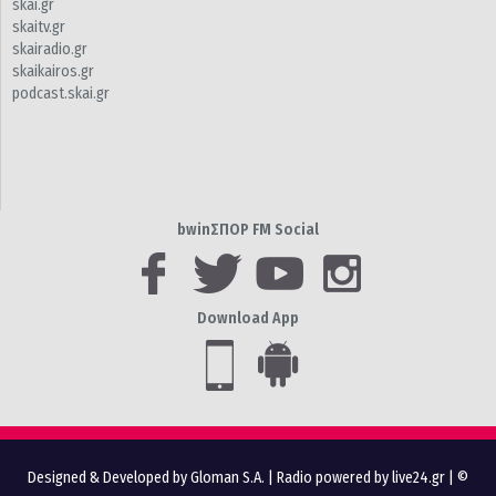
skai.gr
skaitv.gr
skairadio.gr
skaikairos.gr
podcast.skai.gr
bwinΣΠΟΡ FM Social
Download App
Designed & Developed by Gloman S.A.
|
Radio powered by live24.gr
| ©