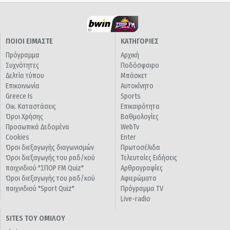
ΠΟΙΟΙ ΕΙΜΑΣΤΕ
ΚΑΤΗΓΟΡΙΕΣ
Πρόγραμμα
Αρχική
Συχνότητες
Ποδόσφαιρο
Δελτία τύπου
Μπάσκετ
Επικοινωνία
Αυτοκίνητο
Greece Is
Sports
Οικ. Καταστάσεις
Επικαιρότητα
Όροι Χρήσης
Βαθμολογίες
Προσωπικά Δεδομένα
WebTv
Cookies
Enter
Όροι διεξαγωγής διαγωνισμών
Πρωτοσέλιδα
Όροι διεξαγωγής του ραδ/κού
Τελευταίες Ειδήσεις
παιχνιδιού "ΣΠΟΡ FM Quiz"
Αρθρογραφίες
Όροι διεξαγωγής του ραδ/κού
Αφιερώματα
παιχνιδιού "Sport Quiz"
Πρόγραμμα TV
Live-radio
SITES ΤΟΥ ΟΜΙΛΟΥ