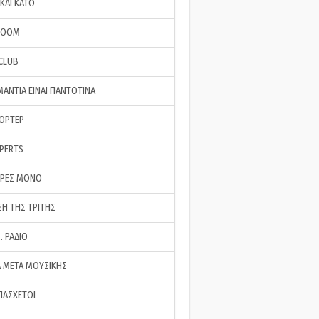
ΚΑΙ ΚΑΤΩ
ROOM
 CLUB
ΜΑΝΤΙΑ ΕΙΝΑΙ ΠΑΝΤΟΤΙΝΑ
ΠΟΡΤΕΡ
XPERTS
ΕΡΕΣ ΜΟΝΟ
ΣΗ ΤΗΣ ΤΡΙΤΗΣ
… ΡΑΔΙΟ
 ΜΕΤΑ ΜΟΥΣΙΚΗΣ
ΠΑΣΧΕΤΟΙ