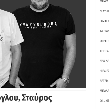
ΜΠΑΜ 
NEWS
FIGHT
ΤΑ ΔΙΑ
ΟΙ ΡΕ
THE E
ΔΥΟ Λ
Η ΕΦΕ
AFTER
ΜΠΑΛΑ
γλου, Σταύρος
ΟΙ… Μ