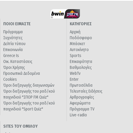
ΠΟΙΟΙ ΕΙΜΑΣΤΕ
ΚΑΤΗΓΟΡΙΕΣ
Πρόγραμμα
Αρχική
Συχνότητες
Ποδόσφαιρο
Δελτία τύπου
Μπάσκετ
Επικοινωνία
Αυτοκίνητο
Greece Is
Sports
Οικ. Καταστάσεις
Επικαιρότητα
Όροι Χρήσης
Βαθμολογίες
Προσωπικά Δεδομένα
WebTv
Cookies
Enter
Όροι διεξαγωγής διαγωνισμών
Πρωτοσέλιδα
Όροι διεξαγωγής του ραδ/κού
Τελευταίες Ειδήσεις
παιχνιδιού "ΣΠΟΡ FM Quiz"
Αρθρογραφίες
Όροι διεξαγωγής του ραδ/κού
Αφιερώματα
παιχνιδιού "Sport Quiz"
Πρόγραμμα TV
Live-radio
SITES ΤΟΥ ΟΜΙΛΟΥ