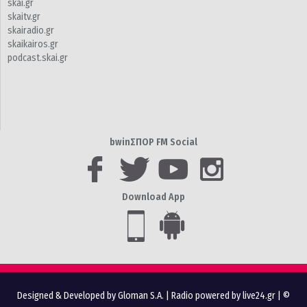
skai.gr
skaitv.gr
skairadio.gr
skaikairos.gr
podcast.skai.gr
bwinΣΠΟΡ FM Social
Download App
Designed & Developed by Gloman S.A.
|
Radio powered by live24.gr
| ©