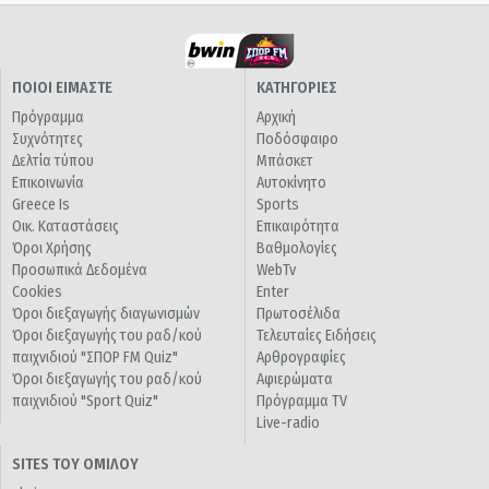
ΠΟΙΟΙ ΕΙΜΑΣΤΕ
ΚΑΤΗΓΟΡΙΕΣ
Πρόγραμμα
Αρχική
Συχνότητες
Ποδόσφαιρο
Δελτία τύπου
Μπάσκετ
Επικοινωνία
Αυτοκίνητο
Greece Is
Sports
Οικ. Καταστάσεις
Επικαιρότητα
Όροι Χρήσης
Βαθμολογίες
Προσωπικά Δεδομένα
WebTv
Cookies
Enter
Όροι διεξαγωγής διαγωνισμών
Πρωτοσέλιδα
Όροι διεξαγωγής του ραδ/κού
Τελευταίες Ειδήσεις
παιχνιδιού "ΣΠΟΡ FM Quiz"
Αρθρογραφίες
Όροι διεξαγωγής του ραδ/κού
Αφιερώματα
παιχνιδιού "Sport Quiz"
Πρόγραμμα TV
Live-radio
SITES ΤΟΥ ΟΜΙΛΟΥ