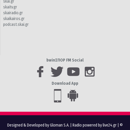
skai.gr
skaitv.gr
skairadio.gr
skaikairos.gr
podcast.skai.gr
bwinΣΠΟΡ FM Social
Download App
Designed & Developed by Gloman S.A.
|
Radio powered by live24.gr
| ©