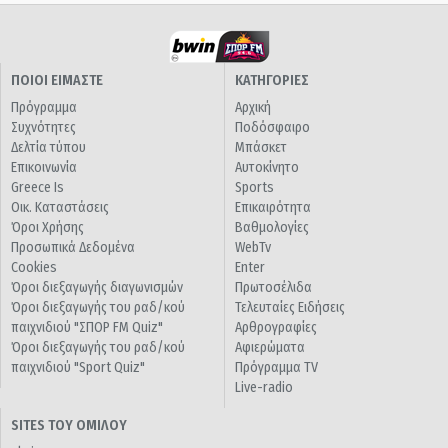
ΠΟΙΟΙ ΕΙΜΑΣΤΕ
ΚΑΤΗΓΟΡΙΕΣ
Πρόγραμμα
Αρχική
Συχνότητες
Ποδόσφαιρο
Δελτία τύπου
Μπάσκετ
Επικοινωνία
Αυτοκίνητο
Greece Is
Sports
Οικ. Καταστάσεις
Επικαιρότητα
Όροι Χρήσης
Βαθμολογίες
Προσωπικά Δεδομένα
WebTv
Cookies
Enter
Όροι διεξαγωγής διαγωνισμών
Πρωτοσέλιδα
Όροι διεξαγωγής του ραδ/κού
Τελευταίες Ειδήσεις
παιχνιδιού "ΣΠΟΡ FM Quiz"
Αρθρογραφίες
Όροι διεξαγωγής του ραδ/κού
Αφιερώματα
παιχνιδιού "Sport Quiz"
Πρόγραμμα TV
Live-radio
SITES ΤΟΥ ΟΜΙΛΟΥ