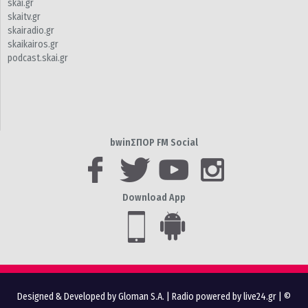
skai.gr
skaitv.gr
skairadio.gr
skaikairos.gr
podcast.skai.gr
bwinΣΠΟΡ FM Social
Download App
Designed & Developed by Gloman S.A.
|
Radio powered by live24.gr
| ©