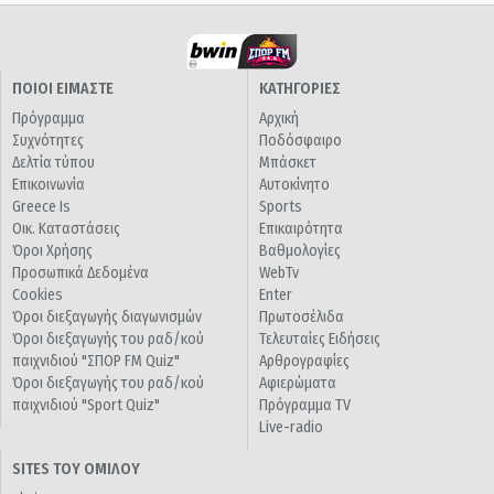
ΠΟΙΟΙ ΕΙΜΑΣΤΕ
ΚΑΤΗΓΟΡΙΕΣ
Πρόγραμμα
Αρχική
Συχνότητες
Ποδόσφαιρο
Δελτία τύπου
Μπάσκετ
Επικοινωνία
Αυτοκίνητο
Greece Is
Sports
Οικ. Καταστάσεις
Επικαιρότητα
Όροι Χρήσης
Βαθμολογίες
Προσωπικά Δεδομένα
WebTv
Cookies
Enter
Όροι διεξαγωγής διαγωνισμών
Πρωτοσέλιδα
Όροι διεξαγωγής του ραδ/κού
Τελευταίες Ειδήσεις
παιχνιδιού "ΣΠΟΡ FM Quiz"
Αρθρογραφίες
Όροι διεξαγωγής του ραδ/κού
Αφιερώματα
παιχνιδιού "Sport Quiz"
Πρόγραμμα TV
Live-radio
SITES ΤΟΥ ΟΜΙΛΟΥ