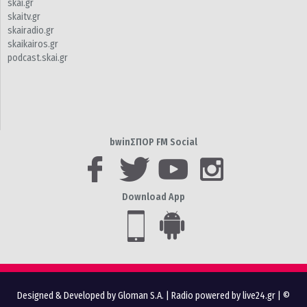
skai.gr
skaitv.gr
skairadio.gr
skaikairos.gr
podcast.skai.gr
bwinΣΠΟΡ FM Social
Download App
Designed & Developed by Gloman S.A.
|
Radio powered by live24.gr
| ©