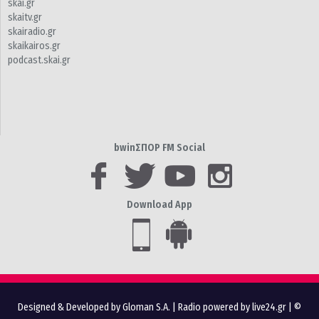
skai.gr
skaitv.gr
skairadio.gr
skaikairos.gr
podcast.skai.gr
bwinΣΠΟΡ FM Social
Download App
Designed & Developed by Gloman S.A.
|
Radio powered by live24.gr
| ©