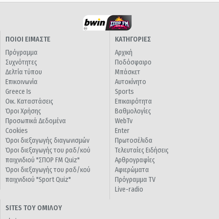
ΠΟΙΟΙ ΕΙΜΑΣΤΕ
ΚΑΤΗΓΟΡΙΕΣ
Πρόγραμμα
Αρχική
Συχνότητες
Ποδόσφαιρο
Δελτία τύπου
Μπάσκετ
Επικοινωνία
Αυτοκίνητο
Greece Is
Sports
Οικ. Καταστάσεις
Επικαιρότητα
Όροι Χρήσης
Βαθμολογίες
Προσωπικά Δεδομένα
WebTv
Cookies
Enter
Όροι διεξαγωγής διαγωνισμών
Πρωτοσέλιδα
Όροι διεξαγωγής του ραδ/κού
Τελευταίες Ειδήσεις
παιχνιδιού "ΣΠΟΡ FM Quiz"
Αρθρογραφίες
Όροι διεξαγωγής του ραδ/κού
Αφιερώματα
παιχνιδιού "Sport Quiz"
Πρόγραμμα TV
Live-radio
SITES ΤΟΥ ΟΜΙΛΟΥ