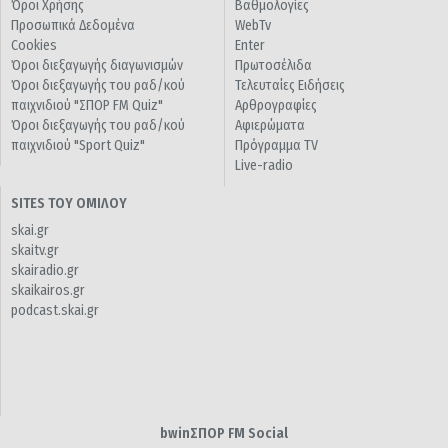
Όροι Χρήσης
Βαθμολογίες
Προσωπικά Δεδομένα
WebTv
Cookies
Enter
Όροι διεξαγωγής διαγωνισμών
Πρωτοσέλιδα
Όροι διεξαγωγής του ραδ/κού
Τελευταίες Ειδήσεις
παιχνιδιού "ΣΠΟΡ FM Quiz"
Αρθρογραφίες
Όροι διεξαγωγής του ραδ/κού
Αφιερώματα
παιχνιδιού "Sport Quiz"
Πρόγραμμα TV
Live-radio
SITES ΤΟΥ ΟΜΙΛΟΥ
skai.gr
skaitv.gr
skairadio.gr
skaikairos.gr
podcast.skai.gr
bwinΣΠΟΡ FM Social