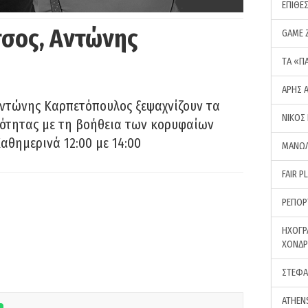
ΕΠΙΘΕ
σος, Αντώνης
GAME 
ΤA «Π
ΑΡΗΣ 
Αντώνης Καρπετόπουλος ξεψαχνίζουν τα
ΝΙΚΟΣ
ρότητας με τη βοήθεια των κορυφαίων
αθημερινά 12:00 με 14:00
ΜΑΝΩΛ
FAIR P
ΡΕΠΟΡ
ΗΧΟΓΡ
ΧΟΝΔ
ΣΤΕΦΑ
ATHEN