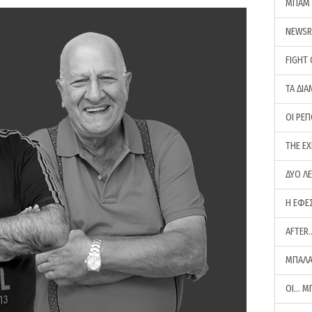
ΜΠΑΜ 
NEWS
FIGHT
ΤΑ ΔΙΑ
ΟΙ ΡΕ
THE E
ΔΥΟ Λ
Η ΕΦΕ
AFTER
ΜΠΑΛΑ
ΟΙ… Μ