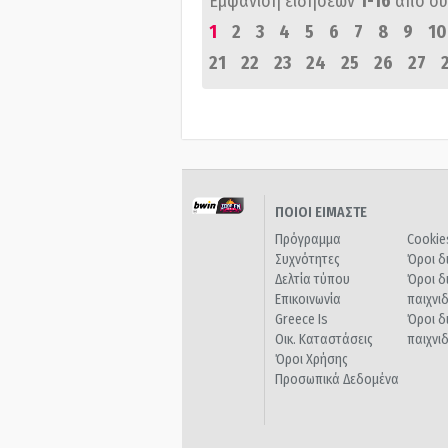
Εμφάνιση ειδήσεων
1-16
από σ
1
2
3
4
5
6
7
8
9
10
21
22
23
24
25
26
27
ΠΟΙΟΙ ΕΙΜΑΣΤΕ
Πρόγραμμα
Cookie
Συχνότητες
Όροι δ
Δελτία τύπου
Όροι δ
Επικοινωνία
παιχνι
Greece Is
Όροι δ
Οικ. Καταστάσεις
παιχνι
Όροι Χρήσης
Προσωπικά Δεδομένα