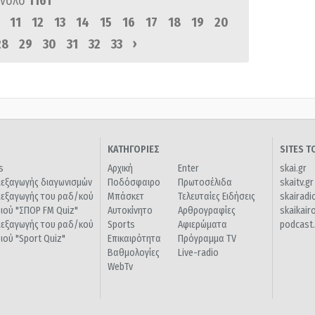
ύνολο
1161
11
12
13
14
15
16
17
18
19
20
›
28
29
30
31
32
33
ΚΑΤΗΓΟΡΙΕΣ
SITES 
s
Αρχική
Enter
skai.gr
ιεξαγωγής διαγωνισμών
Ποδόσφαιρο
Πρωτοσέλιδα
skaitv.gr
ιεξαγωγής του ραδ/κού
Μπάσκετ
Τελευταίες Ειδήσεις
skairadi
διού "ΣΠΟΡ FM Quiz"
Αυτοκίνητο
Αρθρογραφίες
skaikair
ιεξαγωγής του ραδ/κού
Sports
Αφιερώματα
podcast.
διού "Sport Quiz"
Επικαιρότητα
Πρόγραμμα TV
Βαθμολογίες
Live-radio
WebTv