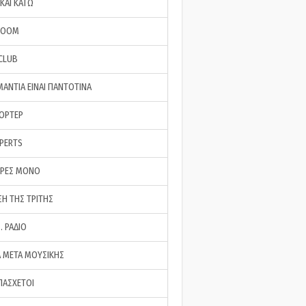
ΚΑΙ ΚΑΤΩ
ROOM
 CLUB
ΜΑΝΤΙΑ ΕΙΝΑΙ ΠΑΝΤΟΤΙΝΑ
ΠΟΡΤΕΡ
XPERTS
ΕΡΕΣ ΜΟΝΟ
ΣΗ ΤΗΣ ΤΡΙΤΗΣ
… ΡΑΔΙΟ
 ΜΕΤΑ ΜΟΥΣΙΚΗΣ
ΠΑΣΧΕΤΟΙ