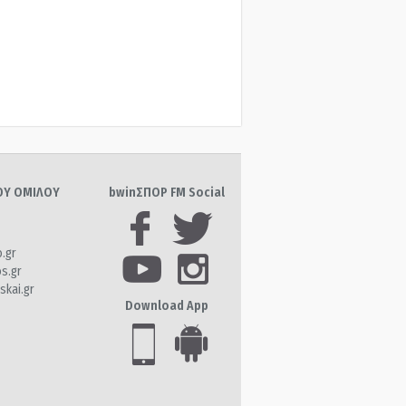
ΤΟΥ ΟΜΙΛΟΥ
bwinΣΠΟΡ FM Social
o.gr
os.gr
skai.gr
Download App