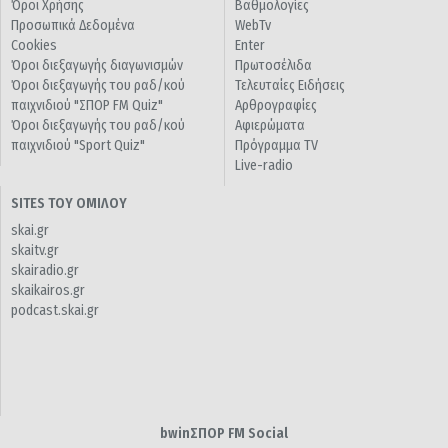
Όροι Χρήσης
Βαθμολογίες
Προσωπικά Δεδομένα
WebTv
Cookies
Enter
Όροι διεξαγωγής διαγωνισμών
Πρωτοσέλιδα
Όροι διεξαγωγής του ραδ/κού
Τελευταίες Ειδήσεις
παιχνιδιού "ΣΠΟΡ FM Quiz"
Αρθρογραφίες
Όροι διεξαγωγής του ραδ/κού
Αφιερώματα
παιχνιδιού "Sport Quiz"
Πρόγραμμα TV
Live-radio
SITES ΤΟΥ ΟΜΙΛΟΥ
skai.gr
skaitv.gr
skairadio.gr
skaikairos.gr
podcast.skai.gr
bwinΣΠΟΡ FM Social