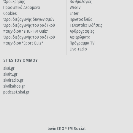
Όροι Χρήσης
Βαθμολογίες
Προσωπικά Δεδομένα
WebTv
Cookies
Enter
Όροι διεξαγωγής διαγωνισμών
Πρωτοσέλιδα
Όροι διεξαγωγής του ραδ/κού
Τελευταίες Ειδήσεις
παιχνιδιού "ΣΠΟΡ FM Quiz"
Αρθρογραφίες
Όροι διεξαγωγής του ραδ/κού
Αφιερώματα
παιχνιδιού "Sport Quiz"
Πρόγραμμα TV
Live-radio
SITES ΤΟΥ ΟΜΙΛΟΥ
skai.gr
skaitv.gr
skairadio.gr
skaikairos.gr
podcast.skai.gr
bwinΣΠΟΡ FM Social