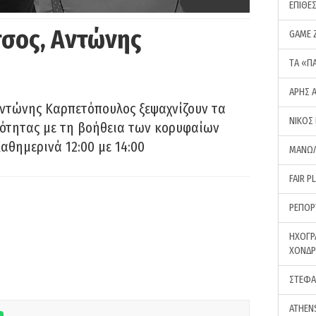
ΕΠΙΘΕ
σος, Αντώνης
GAME 
ΤA «Π
ΑΡΗΣ 
Αντώνης Καρπετόπουλος ξεψαχνίζουν τα
ΝΙΚΟΣ
ρότητας με τη βοήθεια των κορυφαίων
αθημερινά 12:00 με 14:00
ΜΑΝΩΛ
FAIR P
ΡΕΠΟΡ
ΗΧΟΓΡ
ΧΟΝΔ
ΣΤΕΦΑ
ATHEN