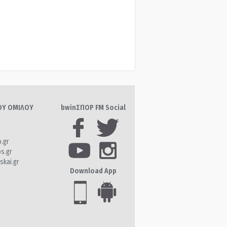
ΤΟΥ ΟΜΙΛΟΥ
bwinΣΠΟΡ FM Social
o.gr
os.gr
skai.gr
Download App