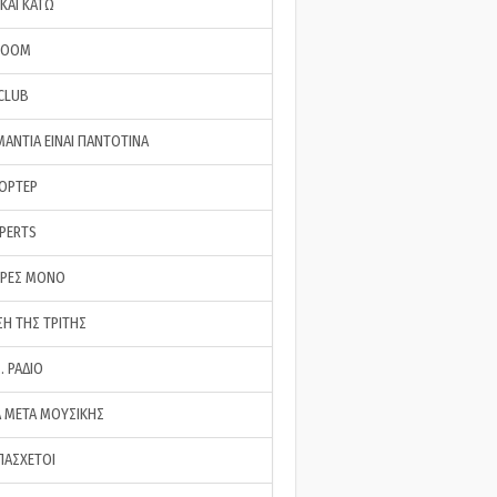
ΚΑΙ ΚΑΤΩ
ROOM
 CLUB
ΜΑΝΤΙΑ ΕΙΝΑΙ ΠΑΝΤΟΤΙΝΑ
ΠΟΡΤΕΡ
XPERTS
ΕΡΕΣ ΜΟΝΟ
ΣΗ ΤΗΣ ΤΡΙΤΗΣ
… ΡΑΔΙΟ
 ΜΕΤΑ ΜΟΥΣΙΚΗΣ
ΠΑΣΧΕΤΟΙ