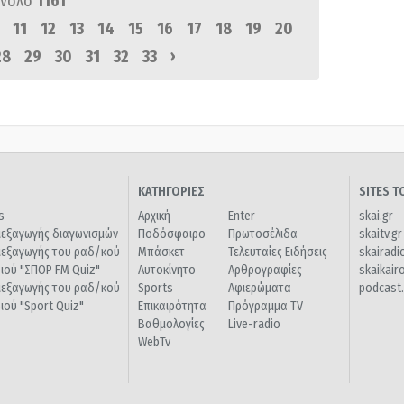
ύνολο
1161
11
12
13
14
15
16
17
18
19
20
›
28
29
30
31
32
33
ΚΑΤΗΓΟΡΙΕΣ
SITES 
s
Αρχική
Enter
skai.gr
ιεξαγωγής διαγωνισμών
Ποδόσφαιρο
Πρωτοσέλιδα
skaitv.gr
ιεξαγωγής του ραδ/κού
Μπάσκετ
Τελευταίες Ειδήσεις
skairadi
διού "ΣΠΟΡ FM Quiz"
Αυτοκίνητο
Αρθρογραφίες
skaikair
ιεξαγωγής του ραδ/κού
Sports
Αφιερώματα
podcast.
διού "Sport Quiz"
Επικαιρότητα
Πρόγραμμα TV
Βαθμολογίες
Live-radio
WebTv