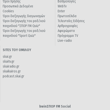
Όροι Χρήσης
Βαθμολογίες
Προσωπικά Δεδομένα
WebTv
Cookies
Enter
Όροι διεξαγωγής διαγωνισμών
Πρωτοσέλιδα
Όροι διεξαγωγής του ραδ/κού
Τελευταίες Ειδήσεις
παιχνιδιού "ΣΠΟΡ FM Quiz"
Αρθρογραφίες
Όροι διεξαγωγής του ραδ/κού
Αφιερώματα
παιχνιδιού "Sport Quiz"
Πρόγραμμα TV
Live-radio
SITES ΤΟΥ ΟΜΙΛΟΥ
skai.gr
skaitv.gr
skairadio.gr
skaikairos.gr
podcast.skai.gr
bwinΣΠΟΡ FM Social