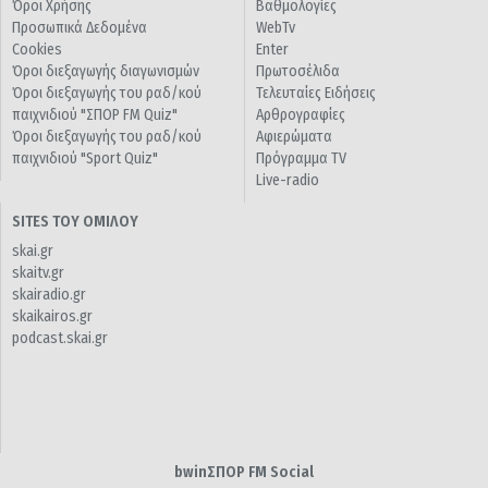
Όροι Χρήσης
Βαθμολογίες
Προσωπικά Δεδομένα
WebTv
Cookies
Enter
Όροι διεξαγωγής διαγωνισμών
Πρωτοσέλιδα
Όροι διεξαγωγής του ραδ/κού
Τελευταίες Ειδήσεις
παιχνιδιού "ΣΠΟΡ FM Quiz"
Αρθρογραφίες
Όροι διεξαγωγής του ραδ/κού
Αφιερώματα
παιχνιδιού "Sport Quiz"
Πρόγραμμα TV
Live-radio
SITES ΤΟΥ ΟΜΙΛΟΥ
skai.gr
skaitv.gr
skairadio.gr
skaikairos.gr
podcast.skai.gr
bwinΣΠΟΡ FM Social