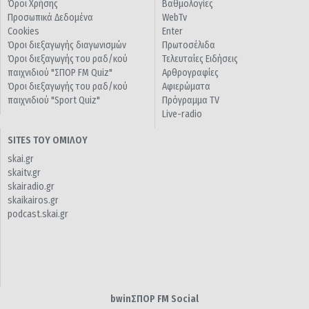
Όροι Χρήσης
Βαθμολογίες
Προσωπικά Δεδομένα
WebTv
Cookies
Enter
Όροι διεξαγωγής διαγωνισμών
Πρωτοσέλιδα
Όροι διεξαγωγής του ραδ/κού
Τελευταίες Ειδήσεις
παιχνιδιού "ΣΠΟΡ FM Quiz"
Αρθρογραφίες
Όροι διεξαγωγής του ραδ/κού
Αφιερώματα
παιχνιδιού "Sport Quiz"
Πρόγραμμα TV
Live-radio
SITES ΤΟΥ ΟΜΙΛΟΥ
skai.gr
skaitv.gr
skairadio.gr
skaikairos.gr
podcast.skai.gr
bwinΣΠΟΡ FM Social