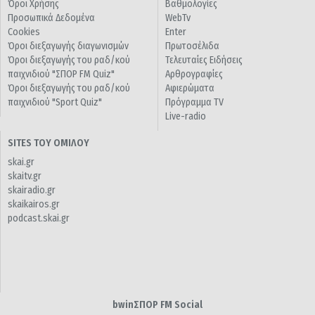
Όροι Χρήσης
Βαθμολογίες
Προσωπικά Δεδομένα
WebTv
Cookies
Enter
Όροι διεξαγωγής διαγωνισμών
Πρωτοσέλιδα
Όροι διεξαγωγής του ραδ/κού
Τελευταίες Ειδήσεις
παιχνιδιού "ΣΠΟΡ FM Quiz"
Αρθρογραφίες
Όροι διεξαγωγής του ραδ/κού
Αφιερώματα
παιχνιδιού "Sport Quiz"
Πρόγραμμα TV
Live-radio
SITES ΤΟΥ ΟΜΙΛΟΥ
skai.gr
skaitv.gr
skairadio.gr
skaikairos.gr
podcast.skai.gr
bwinΣΠΟΡ FM Social