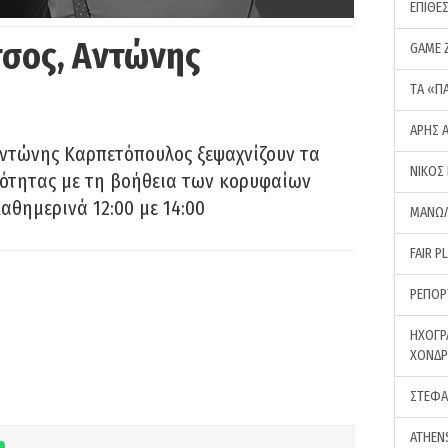
ΕΠΙΘΕ
σος, Αντώνης
GAME 
ΤA «Π
ΑΡΗΣ 
Αντώνης Καρπετόπουλος ξεψαχνίζουν τα
ΝΙΚΟΣ
ρότητας με τη βοήθεια των κορυφαίων
αθημερινά 12:00 με 14:00
ΜΑΝΩΛ
FAIR P
ΡΕΠΟΡ
ΗΧΟΓΡ
ΧΟΝΔ
ΣΤΕΦΑ
ATHEN