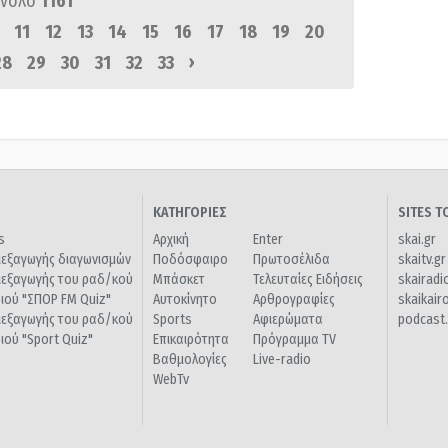
ύνολο
1161
11
12
13
14
15
16
17
18
19
20
›
28
29
30
31
32
33
ΚΑΤΗΓΟΡΙΕΣ
SITES 
s
Αρχική
Enter
skai.gr
ιεξαγωγής διαγωνισμών
Ποδόσφαιρο
Πρωτοσέλιδα
skaitv.gr
ιεξαγωγής του ραδ/κού
Μπάσκετ
Τελευταίες Ειδήσεις
skairadi
διού "ΣΠΟΡ FM Quiz"
Αυτοκίνητο
Αρθρογραφίες
skaikair
ιεξαγωγής του ραδ/κού
Sports
Αφιερώματα
podcast.
διού "Sport Quiz"
Επικαιρότητα
Πρόγραμμα TV
Βαθμολογίες
Live-radio
WebTv