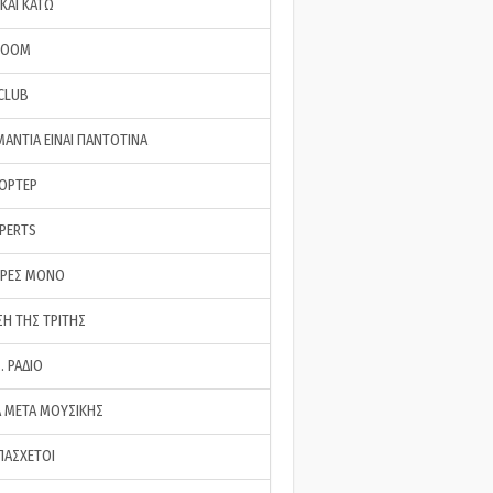
ΚΑΙ ΚΑΤΩ
ROOM
 CLUB
ΜΑΝΤΙΑ ΕΙΝΑΙ ΠΑΝΤΟΤΙΝΑ
ΠΟΡΤΕΡ
XPERTS
ΕΡΕΣ ΜΟΝΟ
ΣΗ ΤΗΣ ΤΡΙΤΗΣ
… ΡΑΔΙΟ
 ΜΕΤΑ ΜΟΥΣΙΚΗΣ
ΠΑΣΧΕΤΟΙ