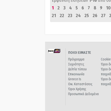
Εμφάνιση ειδήσεων
1-16
από σ
1
2
3
4
5
6
7
8
9
10
21
22
23
24
25
26
27
ΠΟΙΟΙ ΕΙΜΑΣΤΕ
Πρόγραμμα
Cookie
Συχνότητες
Όροι δ
Δελτία τύπου
Όροι δ
Επικοινωνία
παιχνι
Greece Is
Όροι δ
Οικ. Καταστάσεις
παιχνι
Όροι Χρήσης
Προσωπικά Δεδομένα