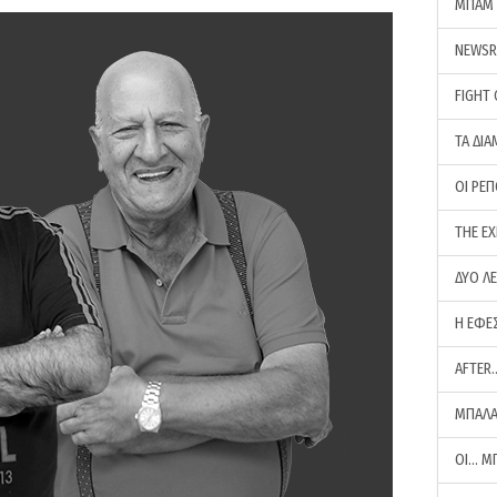
ΜΠΑΜ 
NEWS
FIGHT
ΤΑ ΔΙΑ
ΟΙ ΡΕ
THE E
ΔΥΟ Λ
Η ΕΦΕ
AFTER
ΜΠΑΛΑ
ΟΙ… Μ