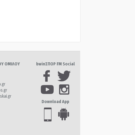
ΤΟΥ ΟΜΙΛΟΥ
bwinΣΠΟΡ FM Social
o.gr
os.gr
skai.gr
Download App