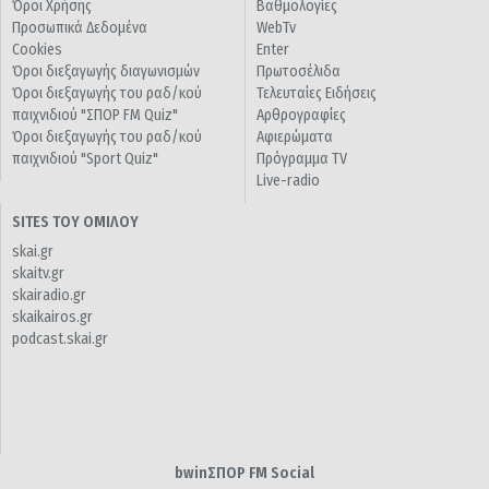
Όροι Χρήσης
Βαθμολογίες
Προσωπικά Δεδομένα
WebTv
Cookies
Enter
Όροι διεξαγωγής διαγωνισμών
Πρωτοσέλιδα
Όροι διεξαγωγής του ραδ/κού
Τελευταίες Ειδήσεις
παιχνιδιού "ΣΠΟΡ FM Quiz"
Αρθρογραφίες
Όροι διεξαγωγής του ραδ/κού
Αφιερώματα
παιχνιδιού "Sport Quiz"
Πρόγραμμα TV
Live-radio
SITES ΤΟΥ ΟΜΙΛΟΥ
skai.gr
skaitv.gr
skairadio.gr
skaikairos.gr
podcast.skai.gr
bwinΣΠΟΡ FM Social