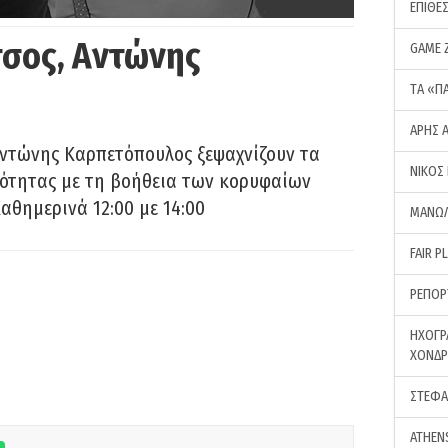
ΕΠΙΘΕ
σος, Αντώνης
GAME 
ΤA «Π
ΑΡΗΣ 
Αντώνης Καρπετόπουλος ξεψαχνίζουν τα
ΝΙΚΟΣ
ρότητας με τη βοήθεια των κορυφαίων
αθημερινά 12:00 με 14:00
ΜΑΝΩΛ
FAIR P
ΡΕΠΟΡ
ΗΧΟΓΡ
ΧΟΝΔ
ΣΤΕΦΑ
ATHEN