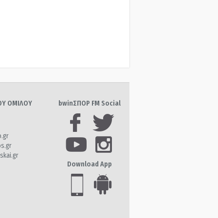
ΤΟΥ ΟΜΙΛΟΥ
bwinΣΠΟΡ FM Social
o.gr
os.gr
skai.gr
Download App