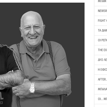
ΜΠΑΜ 
NEWS
FIGHT
ΤΑ ΔΙΑ
ΟΙ ΡΕ
THE E
ΔΥΟ Λ
Η ΕΦΕ
AFTER
ΜΠΑΛΑ
ΟΙ… Μ