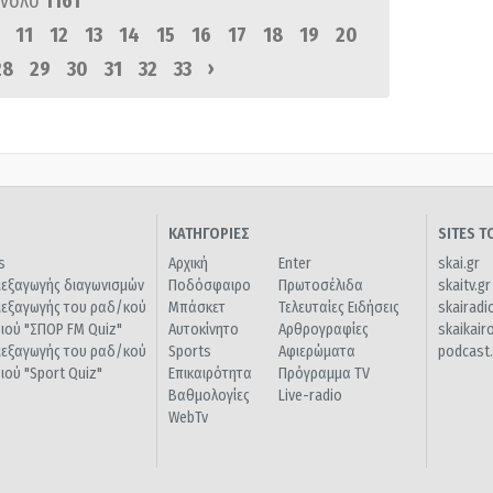
ύνολο
1161
11
12
13
14
15
16
17
18
19
20
›
28
29
30
31
32
33
ΚΑΤΗΓΟΡΙΕΣ
SITES 
s
Αρχική
Enter
skai.gr
ιεξαγωγής διαγωνισμών
Ποδόσφαιρο
Πρωτοσέλιδα
skaitv.gr
ιεξαγωγής του ραδ/κού
Μπάσκετ
Τελευταίες Ειδήσεις
skairadi
διού "ΣΠΟΡ FM Quiz"
Αυτοκίνητο
Αρθρογραφίες
skaikair
ιεξαγωγής του ραδ/κού
Sports
Αφιερώματα
podcast.
διού "Sport Quiz"
Επικαιρότητα
Πρόγραμμα TV
Βαθμολογίες
Live-radio
WebTv