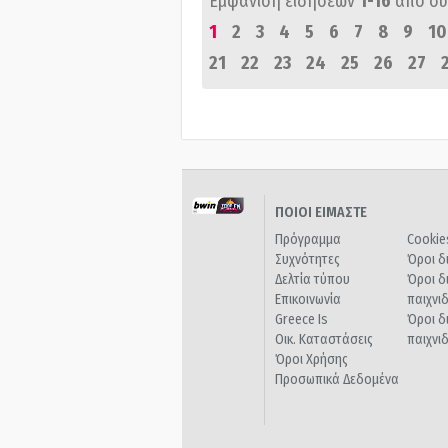
Εμφάνιση ειδήσεων
1-16
από σ
1
2
3
4
5
6
7
8
9
10
21
22
23
24
25
26
27
ΠΟΙΟΙ ΕΙΜΑΣΤΕ
Πρόγραμμα
Cookie
Συχνότητες
Όροι δ
Δελτία τύπου
Όροι δ
Επικοινωνία
παιχνι
Greece Is
Όροι δ
Οικ. Καταστάσεις
παιχνι
Όροι Χρήσης
Προσωπικά Δεδομένα