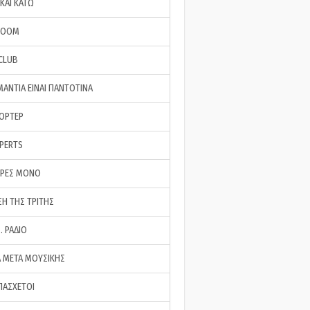
ΚΑΙ ΚΑΤΩ
ROOM
 CLUB
ΜΑΝΤΙΑ ΕΙΝΑΙ ΠΑΝΤΟΤΙΝΑ
ΠΟΡΤΕΡ
XPERTS
ΕΡΕΣ ΜΟΝΟ
ΣΗ ΤΗΣ ΤΡΙΤΗΣ
… ΡΑΔΙΟ
 ΜΕΤΑ ΜΟΥΣΙΚΗΣ
ΠΑΣΧΕΤΟΙ