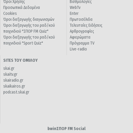
Όροι Χρήσης
Βαθμολογίες
Προσωπικά Δεδομένα
WebTv
Cookies
Enter
Όροι διεξαγωγής διαγωνισμών
Πρωτοσέλιδα
Όροι διεξαγωγής του ραδ/κού
Τελευταίες Ειδήσεις
παιχνιδιού "ΣΠΟΡ FM Quiz"
Αρθρογραφίες
Όροι διεξαγωγής του ραδ/κού
Αφιερώματα
παιχνιδιού "Sport Quiz"
Πρόγραμμα TV
Live-radio
SITES ΤΟΥ ΟΜΙΛΟΥ
skai.gr
skaitv.gr
skairadio.gr
skaikairos.gr
podcast.skai.gr
bwinΣΠΟΡ FM Social