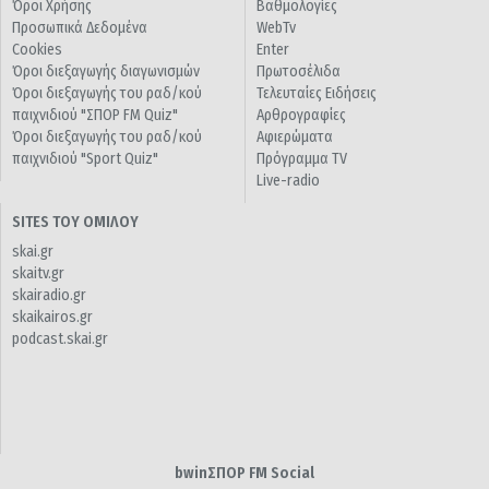
Όροι Χρήσης
Βαθμολογίες
Προσωπικά Δεδομένα
WebTv
Cookies
Enter
Όροι διεξαγωγής διαγωνισμών
Πρωτοσέλιδα
Όροι διεξαγωγής του ραδ/κού
Τελευταίες Ειδήσεις
παιχνιδιού "ΣΠΟΡ FM Quiz"
Αρθρογραφίες
Όροι διεξαγωγής του ραδ/κού
Αφιερώματα
παιχνιδιού "Sport Quiz"
Πρόγραμμα TV
Live-radio
SITES ΤΟΥ ΟΜΙΛΟΥ
skai.gr
skaitv.gr
skairadio.gr
skaikairos.gr
podcast.skai.gr
bwinΣΠΟΡ FM Social