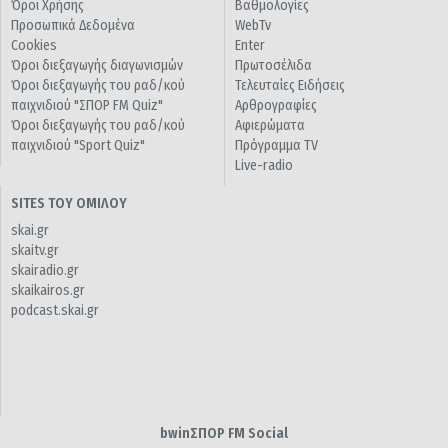
Όροι Χρήσης
Βαθμολογίες
Προσωπικά Δεδομένα
WebTv
Cookies
Enter
Όροι διεξαγωγής διαγωνισμών
Πρωτοσέλιδα
Όροι διεξαγωγής του ραδ/κού
Τελευταίες Ειδήσεις
παιχνιδιού "ΣΠΟΡ FM Quiz"
Αρθρογραφίες
Όροι διεξαγωγής του ραδ/κού
Αφιερώματα
παιχνιδιού "Sport Quiz"
Πρόγραμμα TV
Live-radio
SITES ΤΟΥ ΟΜΙΛΟΥ
skai.gr
skaitv.gr
skairadio.gr
skaikairos.gr
podcast.skai.gr
bwinΣΠΟΡ FM Social