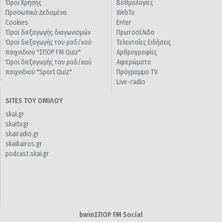
Όροι Χρήσης
Βαθμολογίες
Προσωπικά Δεδομένα
WebTv
Cookies
Enter
Όροι διεξαγωγής διαγωνισμών
Πρωτοσέλιδα
Όροι διεξαγωγής του ραδ/κού
Τελευταίες Ειδήσεις
παιχνιδιού "ΣΠΟΡ FM Quiz"
Αρθρογραφίες
Όροι διεξαγωγής του ραδ/κού
Αφιερώματα
παιχνιδιού "Sport Quiz"
Πρόγραμμα TV
Live-radio
SITES ΤΟΥ ΟΜΙΛΟΥ
skai.gr
skaitv.gr
skairadio.gr
skaikairos.gr
podcast.skai.gr
bwinΣΠΟΡ FM Social