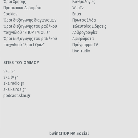
Όροι Χρήσης
Βαθμολογίες
Προσωπικά Δεδομένα
WebTv
Cookies
Enter
Όροι διεξαγωγής διαγωνισμών
Πρωτοσέλιδα
Όροι διεξαγωγής του ραδ/κού
Τελευταίες Ειδήσεις
παιχνιδιού "ΣΠΟΡ FM Quiz"
Αρθρογραφίες
Όροι διεξαγωγής του ραδ/κού
Αφιερώματα
παιχνιδιού "Sport Quiz"
Πρόγραμμα TV
Live-radio
SITES ΤΟΥ ΟΜΙΛΟΥ
skai.gr
skaitv.gr
skairadio.gr
skaikairos.gr
podcast.skai.gr
bwinΣΠΟΡ FM Social