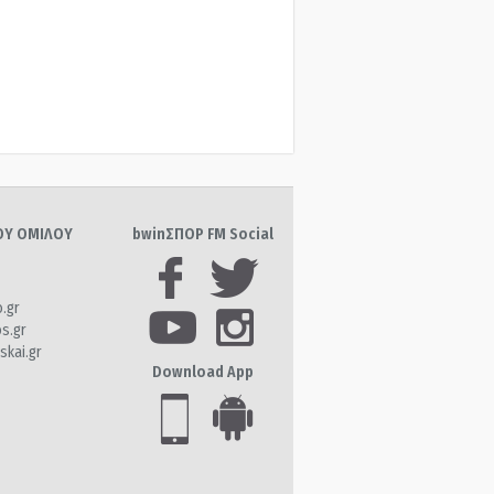
ΤΟΥ ΟΜΙΛΟΥ
bwinΣΠΟΡ FM Social
o.gr
os.gr
skai.gr
Download App