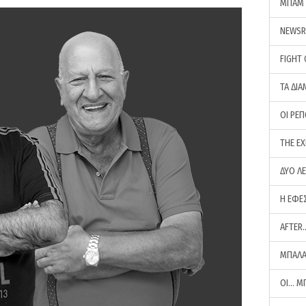
ΜΠΑΜ 
NEWS
FIGHT
ΤΑ ΔΙΑ
ΟΙ ΡΕ
THE E
ΔΥΟ Λ
Η ΕΦΕ
AFTER
ΜΠΑΛΑ
ΟΙ… Μ