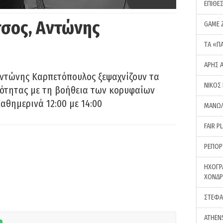
ΕΠΙΘΕ
σος, Αντώνης
GAME 
ΤA «Π
ΑΡΗΣ 
Αντώνης Καρπετόπουλος ξεψαχνίζουν τα
ΝΙΚΟΣ
ρότητας με τη βοήθεια των κορυφαίων
αθημερινά 12:00 με 14:00
ΜΑΝΩΛ
FAIR P
ΡΕΠΟΡ
ΗΧΟΓΡ
ΧΟΝΔ
ΣΤΕΦΑ
ATHEN