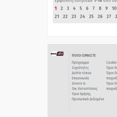
Εμφάνιση ειδήσεων
1-16
από σ
1
2
3
4
5
6
7
8
9
10
21
22
23
24
25
26
27
ΠΟΙΟΙ ΕΙΜΑΣΤΕ
Πρόγραμμα
Cookie
Συχνότητες
Όροι δ
Δελτία τύπου
Όροι δ
Επικοινωνία
παιχνι
Greece Is
Όροι δ
Οικ. Καταστάσεις
παιχνι
Όροι Χρήσης
Προσωπικά Δεδομένα