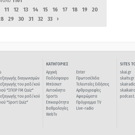
ύνολο
1161
11
12
13
14
15
16
17
18
19
20
›
28
29
30
31
32
33
ΚΑΤΗΓΟΡΙΕΣ
SITES 
s
Αρχική
Enter
skai.gr
ιεξαγωγής διαγωνισμών
Ποδόσφαιρο
Πρωτοσέλιδα
skaitv.gr
ιεξαγωγής του ραδ/κού
Μπάσκετ
Τελευταίες Ειδήσεις
skairadi
διού "ΣΠΟΡ FM Quiz"
Αυτοκίνητο
Αρθρογραφίες
skaikair
ιεξαγωγής του ραδ/κού
Sports
Αφιερώματα
podcast.
διού "Sport Quiz"
Επικαιρότητα
Πρόγραμμα TV
Βαθμολογίες
Live-radio
WebTv