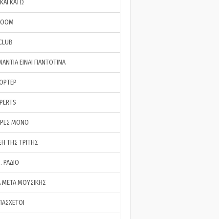
ΚΑΙ ΚΑΤΩ
ROOM
 CLUB
ΜΑΝΤΙΑ ΕΙΝΑΙ ΠΑΝΤΟΤΙΝΑ
ΠΟΡΤΕΡ
XPERTS
ΕΡΕΣ ΜΟΝΟ
ΣΗ ΤΗΣ ΤΡΙΤΗΣ
… ΡΑΔΙΟ
 ΜΕΤΑ ΜΟΥΣΙΚΗΣ
ΠΑΣΧΕΤΟΙ