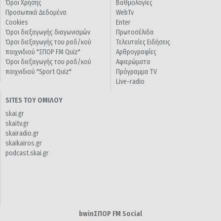
Όροι Χρήσης
Βαθμολογίες
Προσωπικά Δεδομένα
WebTv
Cookies
Enter
Όροι διεξαγωγής διαγωνισμών
Πρωτοσέλιδα
Όροι διεξαγωγής του ραδ/κού
Τελευταίες Ειδήσεις
παιχνιδιού "ΣΠΟΡ FM Quiz"
Αρθρογραφίες
Όροι διεξαγωγής του ραδ/κού
Αφιερώματα
παιχνιδιού "Sport Quiz"
Πρόγραμμα TV
Live-radio
SITES ΤΟΥ ΟΜΙΛΟΥ
skai.gr
skaitv.gr
skairadio.gr
skaikairos.gr
podcast.skai.gr
bwinΣΠΟΡ FM Social