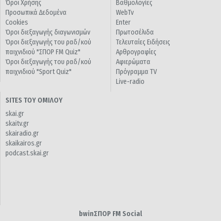
Όροι Χρήσης
Βαθμολογίες
Προσωπικά Δεδομένα
WebTv
Cookies
Enter
Όροι διεξαγωγής διαγωνισμών
Πρωτοσέλιδα
Όροι διεξαγωγής του ραδ/κού
Τελευταίες Ειδήσεις
παιχνιδιού "ΣΠΟΡ FM Quiz"
Αρθρογραφίες
Όροι διεξαγωγής του ραδ/κού
Αφιερώματα
παιχνιδιού "Sport Quiz"
Πρόγραμμα TV
Live-radio
SITES ΤΟΥ ΟΜΙΛΟΥ
skai.gr
skaitv.gr
skairadio.gr
skaikairos.gr
podcast.skai.gr
bwinΣΠΟΡ FM Social