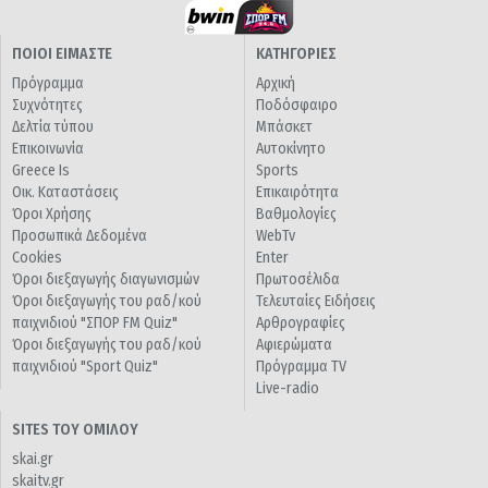
ΠΟΙΟΙ ΕΙΜΑΣΤΕ
ΚΑΤΗΓΟΡΙΕΣ
Πρόγραμμα
Αρχική
Συχνότητες
Ποδόσφαιρο
Δελτία τύπου
Μπάσκετ
Επικοινωνία
Αυτοκίνητο
Greece Is
Sports
Οικ. Καταστάσεις
Επικαιρότητα
Όροι Χρήσης
Βαθμολογίες
Προσωπικά Δεδομένα
WebTv
Cookies
Enter
Όροι διεξαγωγής διαγωνισμών
Πρωτοσέλιδα
Όροι διεξαγωγής του ραδ/κού
Τελευταίες Ειδήσεις
παιχνιδιού "ΣΠΟΡ FM Quiz"
Αρθρογραφίες
Όροι διεξαγωγής του ραδ/κού
Αφιερώματα
παιχνιδιού "Sport Quiz"
Πρόγραμμα TV
Live-radio
SITES ΤΟΥ ΟΜΙΛΟΥ
skai.gr
skaitv.gr