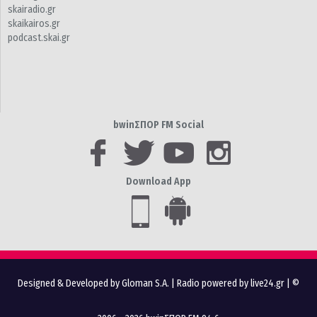
skairadio.gr
skaikairos.gr
podcast.skai.gr
bwinΣΠΟΡ FM Social
Download App
Designed & Developed by Gloman S.A.
|
Radio powered by live24.gr
| ©